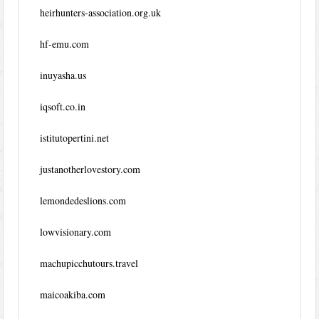
heirhunters-association.org.uk
hf-emu.com
inuyasha.us
iqsoft.co.in
istitutopertini.net
justanotherlovestory.com
lemondedeslions.com
lowvisionary.com
machupicchutours.travel
maicoakiba.com