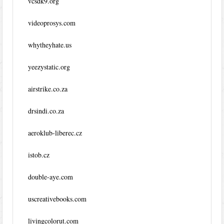
vcsdk9.org
videoprosys.com
whytheyhate.us
yeezystatic.org
airstrike.co.za
drsindi.co.za
aeroklub-liberec.cz
istob.cz
double-aye.com
uscreativebooks.com
livingcolorut.com