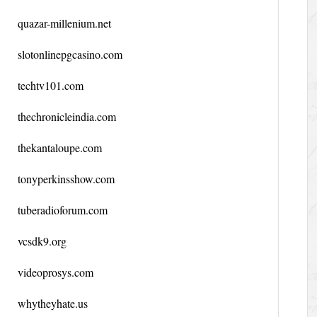
quazar-millenium.net
slotonlinepgcasino.com
techtv101.com
thechronicleindia.com
thekantaloupe.com
tonyperkinsshow.com
tuberadioforum.com
vcsdk9.org
videoprosys.com
whytheyhate.us