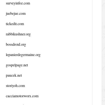
surveyinfoz.com
juebejue.com
tickedit.com
rabbikushner.org
bossdroid.org
lepanierdegermaine.org
gospelpage.net
paucek.net
storiyoh.com
cacciamotorworx.com