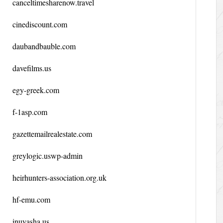
canceltimesharenow.travel
cinediscount.com
daubandbauble.com
davefilms.us
egy-greek.com
f-1asp.com
gazettemailrealestate.com
greylogic.uswp-admin
heirhunters-association.org.uk
hf-emu.com
inuyasha.us