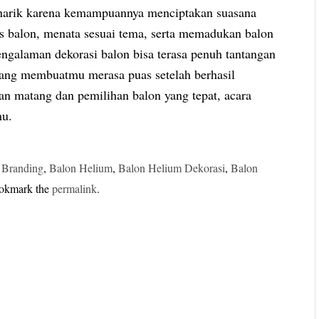
enarik karena kemampuannya menciptakan suasana
is balon, menata sesuai tema, serta memadukan balon
engalaman dekorasi balon bisa terasa penuh tantangan
ang membuatmu merasa puas setelah berhasil
an matang dan pemilihan balon yang tepat, acara
mu.
 Branding
,
Balon Helium
,
Balon Helium Dekorasi
,
Balon
ookmark the
permalink
.